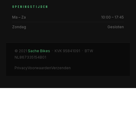
OPENINGSTIJDEN
Ma – Za
10:00 – 17:45
Zondag
Gesloten
© 2021
Sache Bikes
· KVK 95841091 · BTW
NL867335154B01
Privacy
Voorwaarden
Verzenden