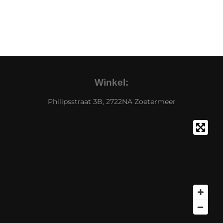
Winkel:
Philipsstraat 3B, 2722NA Zoetermeer