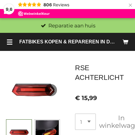
×
806
Reviews
9,6
Reparatie aan huis
FATBIKES KOPEN & REPAREREN IN DEN HAAG EN ZOETERMEER - SACHE BIKES
RSE
ACHTERLICHT
€ 15,99
In
winkelwa