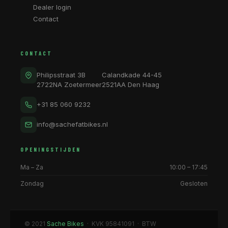
Dealer login
Contact
CONTACT
Philipsstraat 3B
Calandkade 44-45
2722NA Zoetermeer
2521AA Den Haag
+31 85 060 9232
info@sachefatbikes.nl
OPENINGSTIJDEN
Ma – Za
10:00 – 17:45
Zondag
Gesloten
© 2021
Sache Bikes
· KVK 95841091 · BTW