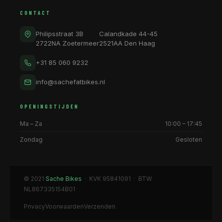
CONTACT
Philipsstraat 3B
Calandkade 44-45
2722NA Zoetermeer
2521AA Den Haag
+31 85 060 9232
info@sachefatbikes.nl
OPENINGSTIJDEN
Ma – Za
10:00 – 17:45
Zondag
Gesloten
© 2021
Sache Bikes
· KVK 95841091 · BTW
NL867335154B01
Privacy
Voorwaarden
Verzenden