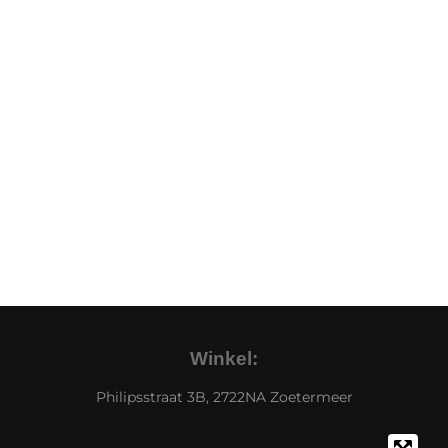
Winkel:
Philipsstraat 3B, 2722NA Zoetermeer