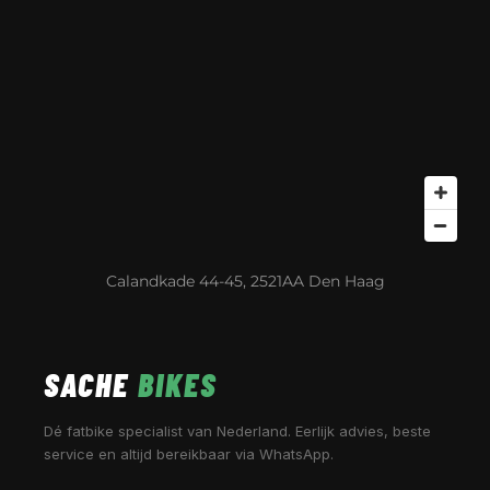
Calandkade 44-45, 2521AA Den Haag
SACHE
BIKES
Dé fatbike specialist van Nederland. Eerlijk advies, beste
service en altijd bereikbaar via WhatsApp.