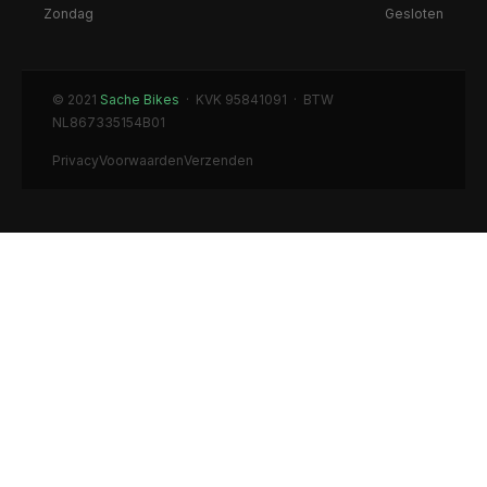
Zondag
Gesloten
© 2021
Sache Bikes
· KVK 95841091 · BTW
NL867335154B01
Privacy
Voorwaarden
Verzenden