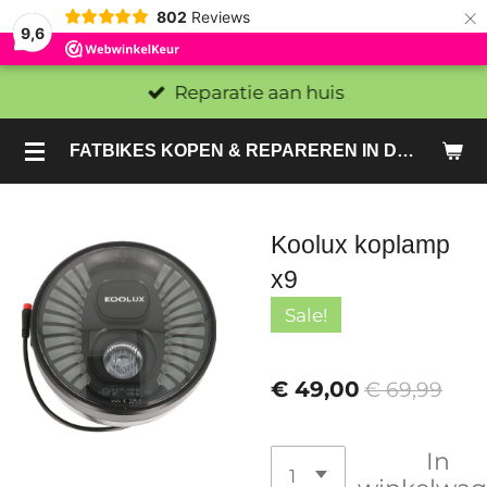
×
802
Reviews
9,6
Reparatie aan huis
FATBIKES KOPEN & REPAREREN IN DEN HAAG EN ZOETERMEER - SACHE BIKES
Koolux koplamp
x9
Sale!
€ 49,00
€ 69,99
In