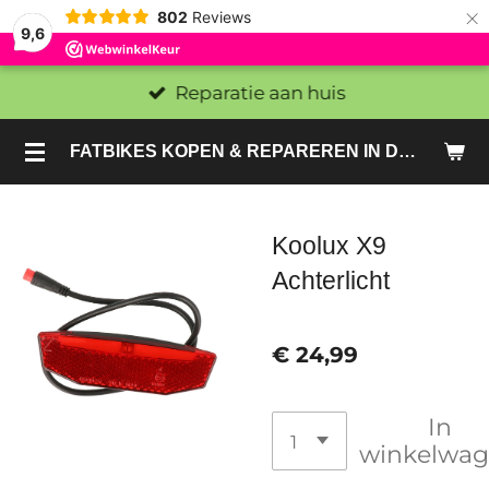
×
802
Reviews
9,6
Reparatie aan huis
FATBIKES KOPEN & REPAREREN IN DEN HAAG EN ZOETERMEER - SACHE BIKES
Koolux X9
Achterlicht
€ 24,99
In
winkelwa