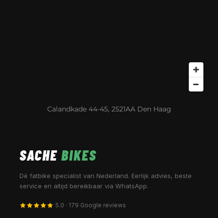
Calandkade 44-45, 2521AA Den Haag
SACHE
BIKES
Dé fatbike specialist van Nederland. Eerlijk advies, beste
service en altijd bereikbaar via WhatsApp.
5.0 · 179 Google reviews