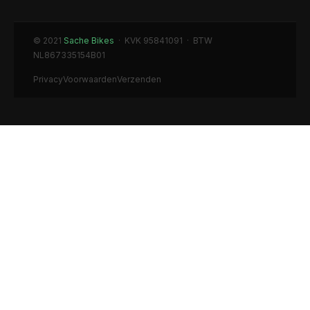
© 2021
Sache Bikes
· KVK 95841091 · BTW
NL867335154B01
Privacy
Voorwaarden
Verzenden