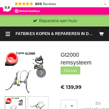
×
806
Reviews
9,6
Reparatie aan huis
FATBIKES KOPEN & REPAREREN IN DEN HAAG EN ZOETERMEER - SACHE BIKES
Gt2000
remsysteem
Nieuw
€ 139,99
In