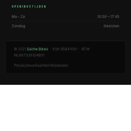
OPENINGSTIJDEN
Ma – Za
10:00 – 17:45
Zondag
Gesloten
© 2021
Sache Bikes
· KVK 95841091 · BTW
NL867335154B01
Privacy
Voorwaarden
Verzenden