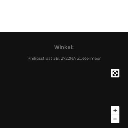
Winkel:
Philipsstraat 3B, 2722NA Zoetermeer