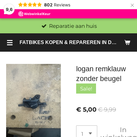
×
802
Reviews
9,6
Reparatie aan huis
FATBIKES KOPEN & REPAREREN IN DEN HAAG EN ZOETERMEER - SACHE BIKES
logan remklauw
zonder beugel
Sale!
€ 5,00
€ 9,99
In