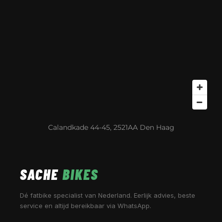
Calandkade 44-45, 2521AA Den Haag
SACHE
BIKES
Dé fatbike specialist van Nederland. Eerlijk advies, beste
service en altijd bereikbaar via WhatsApp.