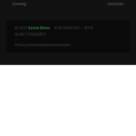
Zondag
Gesloten
© 2021
Sache Bikes
· KVK 95841091 · BTW
NL867335154B01
Privacy
Voorwaarden
Verzenden