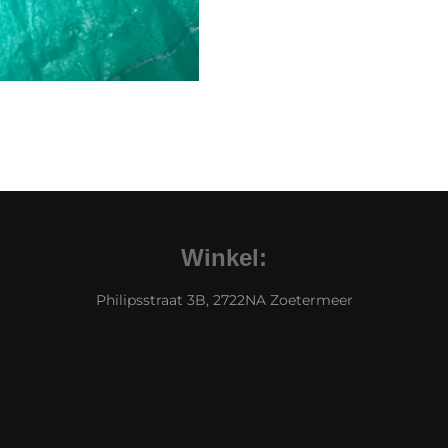
Winkel:
Philipsstraat 3B, 2722NA Zoetermeer