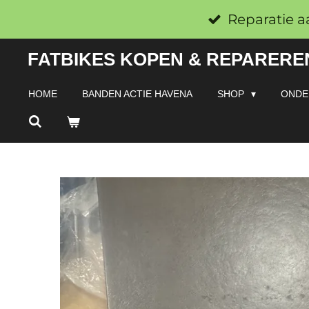
Ga
Reparatie a
direct
FATBIKES KOPEN & REPAREREN
naar
de
HOME
BANDEN ACTIE HAVENA
SHOP
ONDE
hoofdinhoud