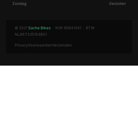
Zondag
Gesloten
© 2021
Sache Bikes
· KVK 95841091 · BTW
NL867335154B01
Privacy
Voorwaarden
Verzenden