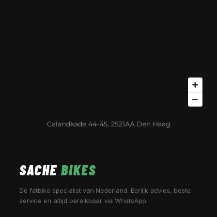
Calandkade 44-45, 2521AA Den Haag
SACHE
BIKES
Dé fatbike specialist van Nederland. Eerlijk advies, beste
service en altijd bereikbaar via WhatsApp.