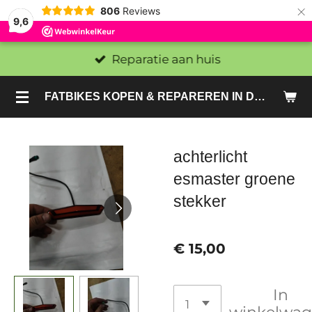
×
806
Reviews
9,6
Reparatie aan huis
FATBIKES KOPEN & REPAREREN IN DEN HAAG EN ZOETERMEER - SACHE BIKES
achterlicht
esmaster groene
stekker
€ 15,00
In