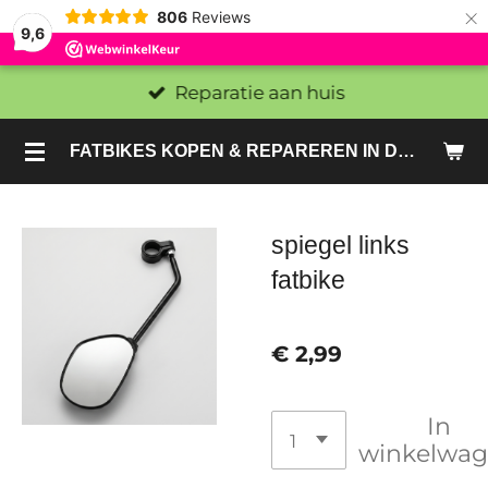
×
806
Reviews
9,6
Reparatie aan huis
FATBIKES KOPEN & REPAREREN IN DEN HAAG EN ZOETERMEER - SACHE BIKES
spiegel links
fatbike
€ 2,99
In
winkelwa