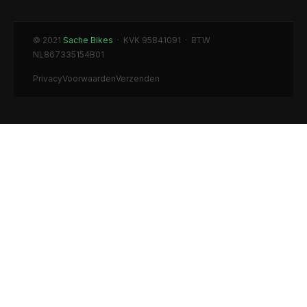
© 2021
Sache Bikes
· KVK 95841091 · BTW
NL867335154B01
Privacy
Voorwaarden
Verzenden