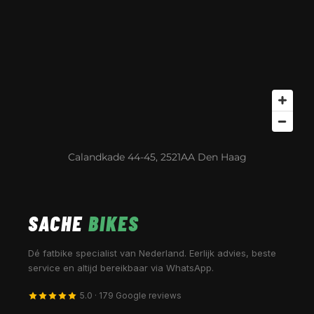
Calandkade 44-45, 2521AA Den Haag
SACHE
BIKES
Dé fatbike specialist van Nederland. Eerlijk advies, beste
service en altijd bereikbaar via WhatsApp.
5.0 · 179 Google reviews