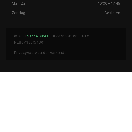
Ma – Za
10:00 – 17:45
Zondag
Gesloten
© 2021
Sache Bikes
· KVK 95841091 · BTW
NL867335154B01
Privacy
Voorwaarden
Verzenden