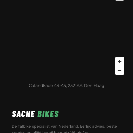
Calandkade 44-45, 2521AA Den Haag
SACHE
BIKES
Dé fatbike specialist van Nederland. Eerlijk advies, beste
service en altijd bereikbaar via WhatsApp.