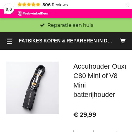
×
806
Reviews
9,6
Reparatie aan huis
FATBIKES KOPEN & REPAREREN IN DEN HAAG EN ZOETERMEER - SACHE BIKES
Accuhouder Ouxi
C80 Mini of V8
Mini
batterijhouder
€ 29,99