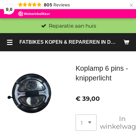
×
805
Reviews
9,6
Reparatie aan huis
FATBIKES KOPEN & REPAREREN IN DEN HAAG EN ZOETERMEER - SACHE BIKES
Koplamp 6 pins -
knipperlicht
€ 39,00
In
winkelwa