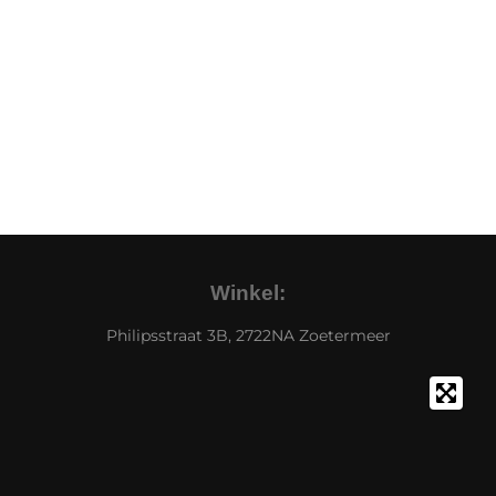
Winkel:
Philipsstraat 3B, 2722NA Zoetermeer