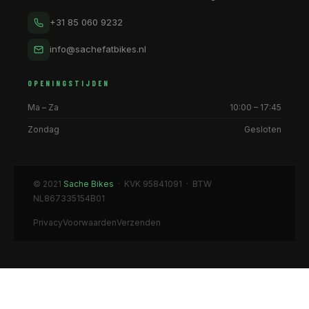
+31 85 060 9232
info@sachefatbikes.nl
OPENINGSTIJDEN
Ma – Za
10:00 – 17:45
Zondag
Gesloten
© 2021
Sache Bikes
· KVK 95841091 · BTW
NL867335154B01
Privacy
Voorwaarden
Verzenden