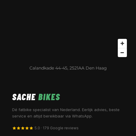
Calandkade 44-45, 2521AA Den Haag
SACHE
BIKES
Dé fatbike specialist van Nederland. Eerlijk advies, beste
service en altijd bereikbaar via WhatsApp.
5.0 · 179 Google reviews