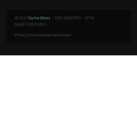
© 2021
Sache Bikes
· KVK 95841091 · BTW
NL867335154B01
Privacy
Voorwaarden
Verzenden