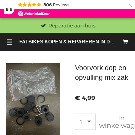
×
806
Reviews
9,6
Reparatie aan huis
FATBIKES KOPEN & REPAREREN IN DEN HAAG EN ZOETERMEER - SACHE BIKES
Voorvork dop en
opvulling mix zak
€ 4,99
In
winkelwa