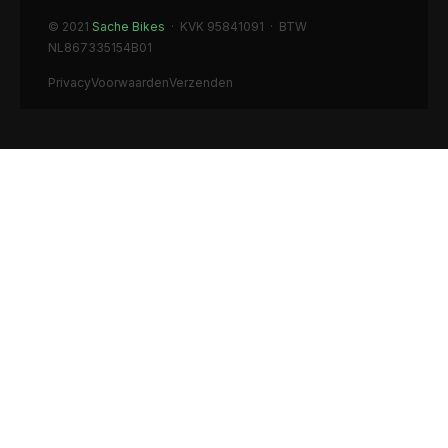
© 2021
Sache Bikes
· KVK 95841091 · BTW
NL867335154B01
Privacy
Voorwaarden
Verzenden