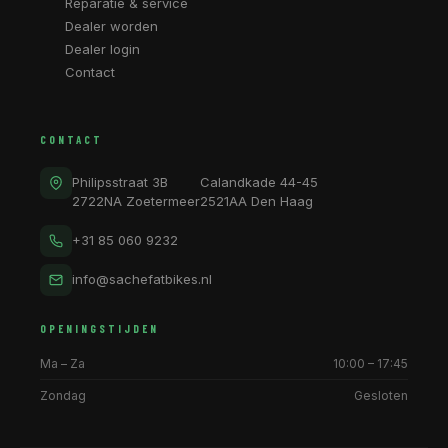
Reparatie & service
Dealer worden
Dealer login
Contact
CONTACT
Philipsstraat 3B
Calandkade 44-45
2722NA Zoetermeer
2521AA Den Haag
+31 85 060 9232
info@sachefatbikes.nl
OPENINGSTIJDEN
Ma – Za
10:00 – 17:45
Zondag
Gesloten