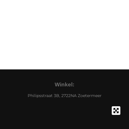
Winkel:
Philipsstraat 3B, 2722NA Zoetermeer