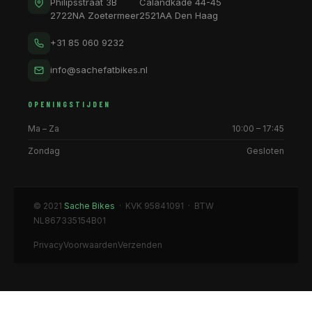
Philipsstraat 3B
Calandkade 44-45
2722NA Zoetermeer
2521AA Den Haag
+31 85 060 9232
info@sachefatbikes.nl
OPENINGSTIJDEN
Ma – Za
10:00 – 17:45
Zondag
Gesloten
© 2021
Sache Bikes
· KVK 95841091 · BTW
NL867335154B01
Privacy
Voorwaarden
Verzenden