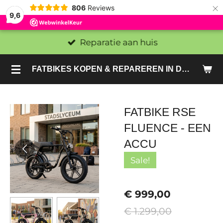
×
806
Reviews
9,6
Reparatie aan huis
FATBIKES KOPEN & REPAREREN IN DEN HAAG EN ZOETERMEER - SACHE BIKES
FATBIKE RSE
FLUENCE - EEN
ACCU
Sale!
€ 999,00
€ 1.299,00