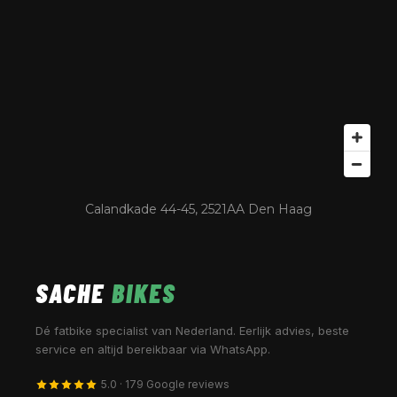
Calandkade 44-45, 2521AA Den Haag
SACHE
BIKES
Dé fatbike specialist van Nederland. Eerlijk advies, beste
service en altijd bereikbaar via WhatsApp.
5.0 · 179 Google reviews