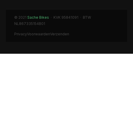
© 2021
Sache Bikes
· KVK 95841091 · BTW
NL867335154B01
Privacy
Voorwaarden
Verzenden