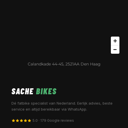
Calandkade 44-45, 2521AA Den Haag
SACHE
BIKES
Dé fatbike specialist van Nederland. Eerlijk advies, beste
service en altijd bereikbaar via WhatsApp.
5.0 · 179 Google reviews