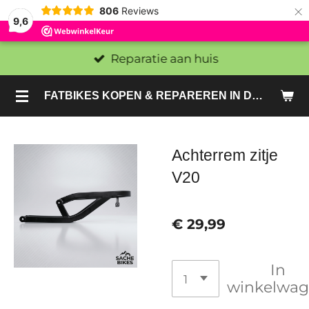
×
806
Reviews
9,6
Reparatie aan huis
FATBIKES KOPEN & REPAREREN IN DEN HAAG EN ZOETERMEER - SACHE BIKES
Achterrem zitje
V20
€ 29,99
In
winkelwa