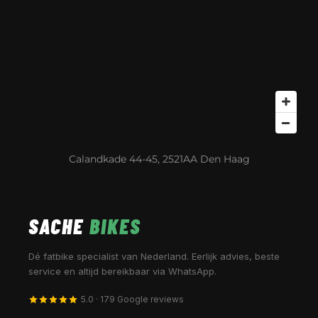
Calandkade 44-45, 2521AA Den Haag
SACHE
BIKES
Dé fatbike specialist van Nederland. Eerlijk advies, beste
service en altijd bereikbaar via WhatsApp.
5.0 · 179 Google reviews