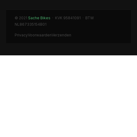
© 2021
Sache Bikes
· KVK 95841091 · BTW
NL867335154B01
Privacy
Voorwaarden
Verzenden