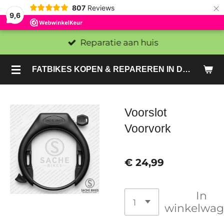
×
807
Reviews
9,6
Reparatie aan huis
FATBIKES KOPEN & REPAREREN IN DEN HAAG EN ZOETERMEER - SACHE BIKES
Voorslot
Voorvork
€ 24,99
In
winkelwa