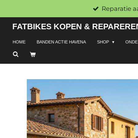
Ga
Reparatie a
direct
FATBIKES KOPEN & REPAREREN
naar
de
HOME
BANDEN ACTIE HAVENA
SHOP
ONDE
hoofdinhoud