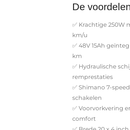
De voordele
✅ Krachtige 250W m
km/u
✅ 48V 15Ah geïntegr
km
✅ Hydraulische schi
remprestaties
✅ Shimano 7-speed 
schakelen
✅ Voorvorkvering e
comfort
✅ Brede 20 x 4 inch