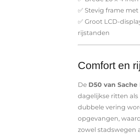
✅ Stevig frame met 
✅ Groot LCD-display
rijstanden
Comfort en ri
De
D50 van Sache 
dagelijkse ritten al
dubbele vering wor
opgevangen, waardo
zowel stadswegen a