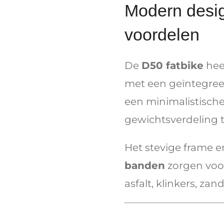
Modern desig
voordelen
De
D50 fatbike
hee
met een geïntegreer
een minimalistische
gewichtsverdeling ti
Het stevige frame 
banden
zorgen voor
asfalt, klinkers, z