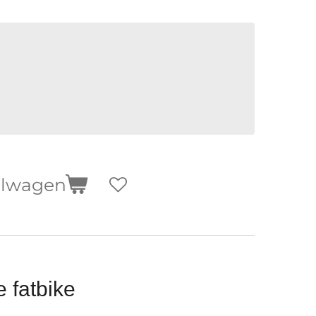
elwagen
e fatbike