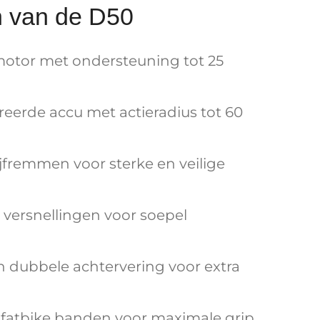
n van de D50
otor met ondersteuning tot 25
eerde accu met actieradius tot 60
jfremmen voor sterke en veilige
versnellingen voor soepel
n dubbele achtervering voor extra
 fatbike banden voor maximale grip