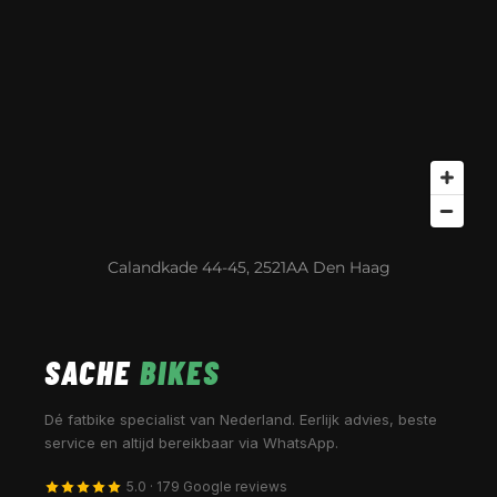
Calandkade 44-45, 2521AA Den Haag
SACHE
BIKES
Dé fatbike specialist van Nederland. Eerlijk advies, beste
service en altijd bereikbaar via WhatsApp.
5.0 · 179 Google reviews