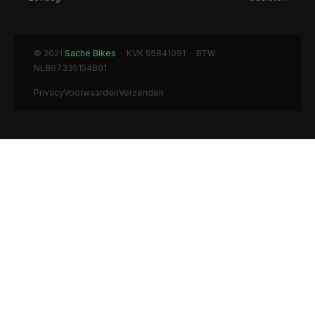
© 2021
Sache Bikes
· KVK 95841091 · BTW
NL867335154B01
Privacy
Voorwaarden
Verzenden