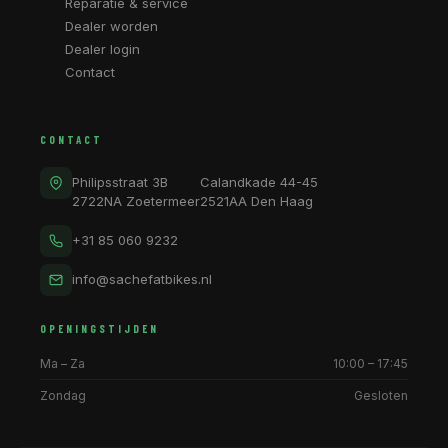
Reparatie & service
Dealer worden
Dealer login
Contact
CONTACT
Philipsstraat 3B
Calandkade 44-45
2722NA Zoetermeer
2521AA Den Haag
+31 85 060 9232
info@sachefatbikes.nl
OPENINGSTIJDEN
Ma – Za
10:00 – 17:45
Zondag
Gesloten