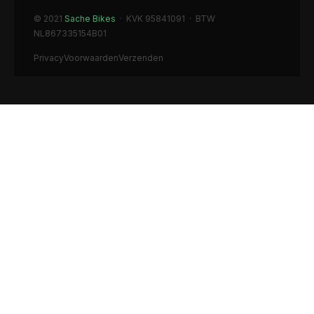
© 2021
Sache Bikes
· KVK 95841091 · BTW
NL867335154B01
Privacy
Voorwaarden
Verzenden