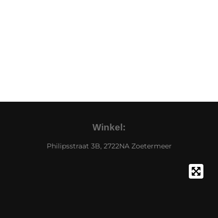
Winkel:
Philipsstraat 3B, 2722NA Zoetermeer