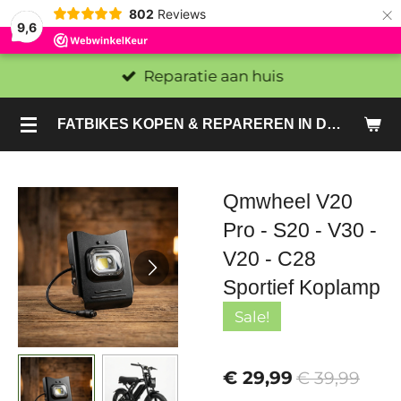
×
802
Reviews
9,6
Reparatie aan huis
FATBIKES KOPEN & REPAREREN IN DEN HAAG EN ZOETERMEER - SACHE BIKES
Qmwheel V20
Pro - S20 - V30 -
V20 - C28
Sportief Koplamp
Sale!
€ 29,99
€ 39,99