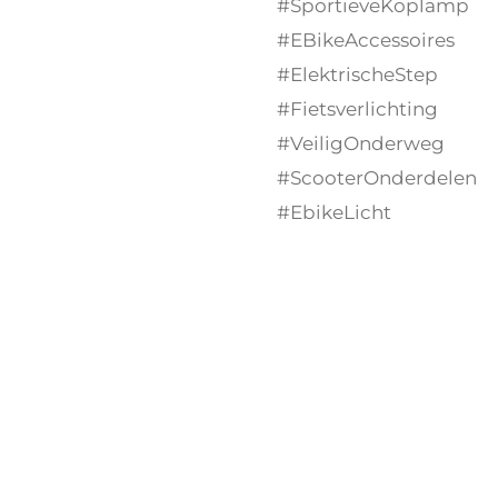
#SportieveKoplamp
#EBikeAccessoires
#ElektrischeStep
#Fietsverlichting
#VeiligOnderweg
#ScooterOnderdelen
#EbikeLicht