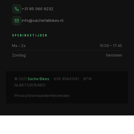
+31 85 060 9232
info@sachefatbikes.nl
OPENINGSTIJDEN
Ma – Za
10:00 – 17:45
Zondag
Gesloten
© 2021
Sache Bikes
· KVK 95841091 · BTW
NL867335154B01
Privacy
Voorwaarden
Verzenden