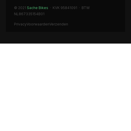
© 2021
Sache Bikes
· KVK 95841091 · BTW
NL867335154B01
Privacy
Voorwaarden
Verzenden