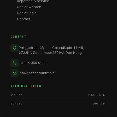
Reparatie & service
Dealer worden
Dealer login
Contact
CONTACT
Philipsstraat 3B
Calandkade 44-45
2722NA Zoetermeer
2521AA Den Haag
+31 85 060 9232
info@sachefatbikes.nl
OPENINGSTIJDEN
Ma – Za
10:00 – 17:45
Zondag
Gesloten