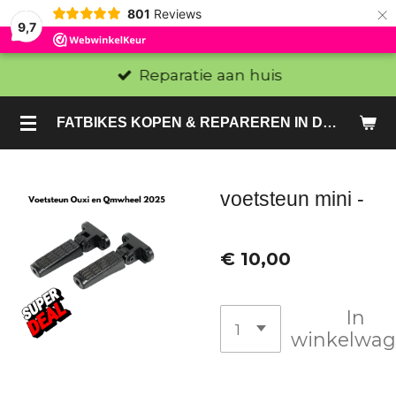
×
801
Reviews
9,7
Reparatie aan huis
FATBIKES KOPEN & REPAREREN IN DEN HAAG EN ZOETERMEER - SACHE BIKES
voetsteun mini -
€ 10,00
In
winkelwa