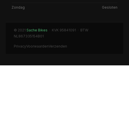
Zondag
Gesloten
© 2021
Sache Bikes
· KVK 95841091 · BTW
NL867335154B01
Privacy
Voorwaarden
Verzenden