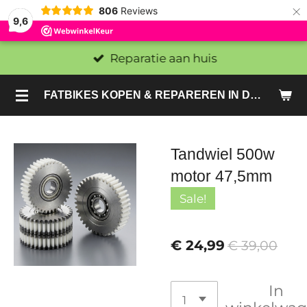
×
806
Reviews
9,6
Reparatie aan huis
FATBIKES KOPEN & REPAREREN IN DEN HAAG EN ZOETERMEER - SACHE BIKES
Tandwiel 500w
motor 47,5mm
Sale!
€ 24,99
€ 39,00
In