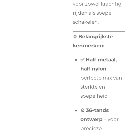
voor zowel krachtig
rijden als soepel
schakelen.
⚙️
Belangrijkste
kenmerken:
✅
Half metaal,
half nylon
–
perfecte mix van
sterkte en
soepelheid
⚙️
36-tands
ontwerp
– voor
precieze