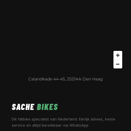
Calandkade 44-45, 2521AA Den Haag
SACHE
BIKES
Dé fatbike specialist van Nederland. Eerlijk advies, beste
service en altijd bereikbaar via WhatsApp.