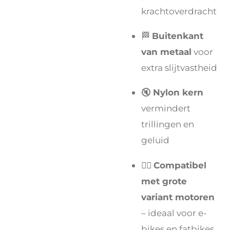
krachtoverdracht
🏁
Buitenkant
van metaal
voor
extra slijtvastheid
🔇
Nylon kern
vermindert
trillingen en
geluid
🚴‍♂️
Compatibel
met grote
variant motoren
– ideaal voor e-
bikes en fatbikes