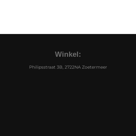
Winkel:
Philipsstraat 3B, 2722NA Zoetermeer