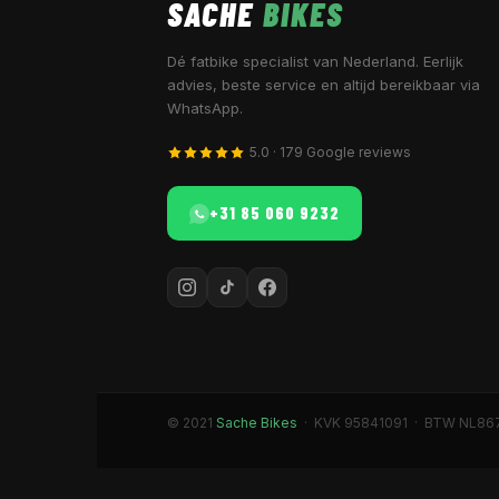
SACHE
BIKES
Dé fatbike specialist van Nederland. Eerlijk
advies, beste service en altijd bereikbaar via
WhatsApp.
5.0 · 179 Google reviews
+31 85 060 9232
© 2021
Sache Bikes
· KVK 95841091 · BTW NL86