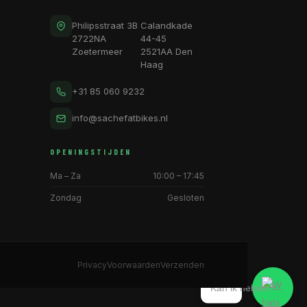
Philipsstraat 3B
Calandkade
2722NA
44-45
Zoetermeer
2521AA Den
Haag
+31 85 060 9232
info@sachefatbikes.nl
OPENINGSTIJDEN
Ma – Za
10:00 – 17:45
Zondag
Gesloten
Privacy
Voorwaarden
Verzenden
Kan ik helpen?