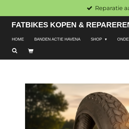
Ga
Reparatie a
direct
FATBIKES KOPEN & REPAREREN
naar
de
HOME
BANDEN ACTIE HAVENA
SHOP
ONDE
hoofdinhoud