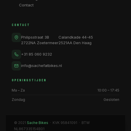
Contact
CONTACT
Philipsstraat 3B
Calandkade 44-45
2722NA Zoetermeer
2521AA Den Haag
+31 85 060 9232
info@sachefatbikes.nl
OPENINGSTIJDEN
Ma – Za
10:00 – 17:45
Zondag
Gesloten
© 2021
Sache Bikes
· KVK 95841091 · BTW
NL867335154B01