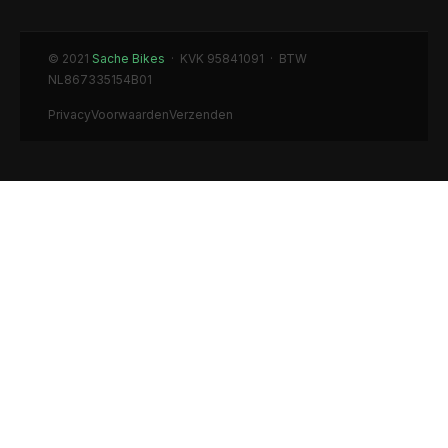
© 2021
Sache Bikes
· KVK 95841091 · BTW
NL867335154B01
Privacy
Voorwaarden
Verzenden