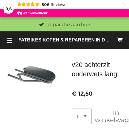
×
806
Reviews
9,6
Reparatie aan huis
FATBIKES KOPEN & REPAREREN IN DEN HAAG EN ZOETERMEER - SACHE BIKES
v20 achterzit
ouderwets lang
€ 12,50
In
winkelwa