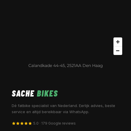
Calandkade 44-45, 2521AA Den Haag
SACHE
BIKES
Dé fatbike specialist van Nederland. Eerlijk advies, beste
service en altijd bereikbaar via WhatsApp.
5.0 · 179 Google reviews