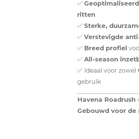
✅
Geoptimaliseerd
ritten
✅
Sterke, duurzam
✅
Verstevigde anti
✅
Breed profiel
voo
✅
All-season inzet
✅ Ideaal voor zowel
gebruik
Havena Roadrush –
Gebouwd voor de s