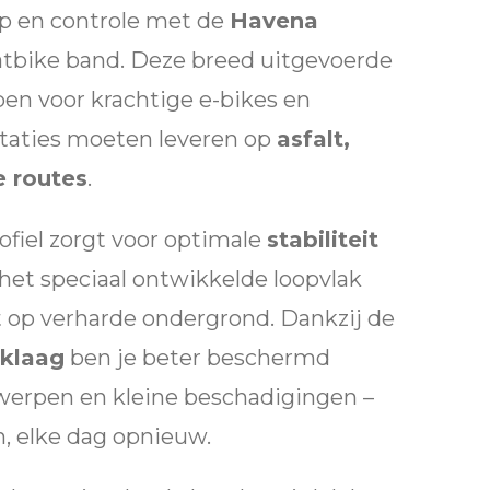
rip en controle met de
Havena
atbike band. Deze breed uitgevoerde
en voor krachtige e-bikes en
staties moeten leveren op
asfalt,
e routes
.
ofiel zorgt voor optimale
stabiliteit
l het speciaal ontwikkelde loopvlak
 op verharde ondergrond. Dankzij de
eklaag
ben je beter beschermd
werpen en kleine beschadigingen –
n, elke dag opnieuw.