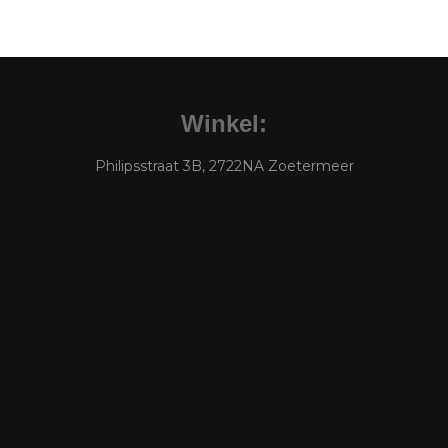
Winkel:
Philipsstraat 3B, 2722NA Zoetermeer