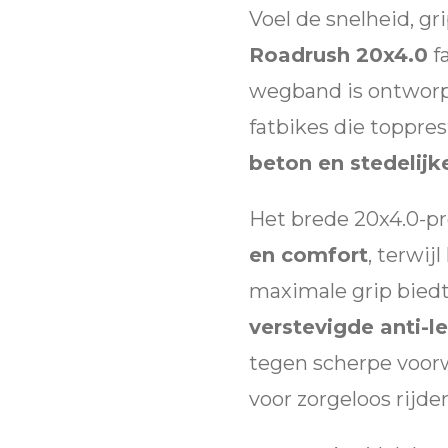
Voel de snelheid, g
Roadrush 20x4.0
f
wegband is ontworp
fatbikes die toppre
beton en stedelijk
Het brede 20x4.0-pr
en comfort
, terwij
maximale grip biedt
verstevigde anti-l
tegen scherpe voor
voor zorgeloos rijde