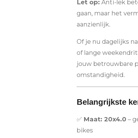
Let op:
Anti-lek bet
gaan, maar het verm
aanzienlijk.
Of je nu dagelijks na
of lange weekendri
jouw betrouwbare pa
omstandigheid.
Belangrijkste k
✅
Maat: 20x4.0
– g
bikes