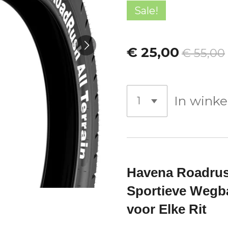
Sale!
€ 25,00
€ 55,00
In wink
Havena Roadrus
Sportieve Wegba
voor Elke Rit