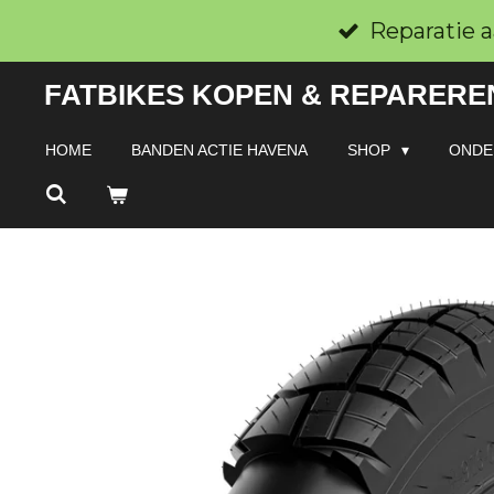
Ga
Reparatie a
direct
FATBIKES KOPEN & REPAREREN
naar
de
HOME
BANDEN ACTIE HAVENA
SHOP
ONDE
hoofdinhoud