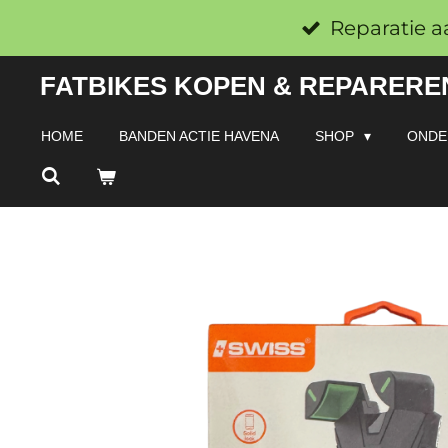
Ga
Reparatie a
direct
FATBIKES KOPEN & REPAREREN
naar
de
HOME
BANDEN ACTIE HAVENA
SHOP
ONDE
hoofdinhoud