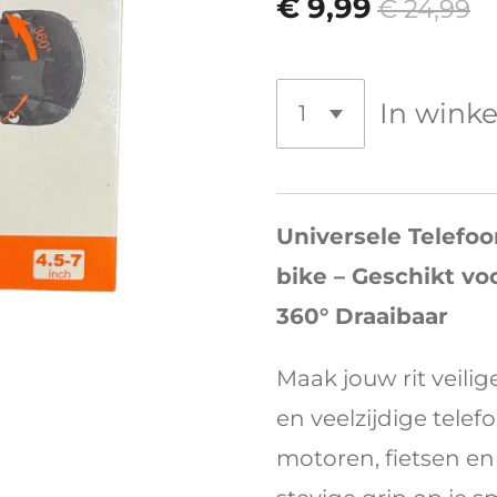
€ 9,99
€ 24,99
In wink
Universele Telefoo
bike – Geschikt vo
360° Draaibaar
Maak jouw rit veili
en veelzijdige tel
motoren, fietsen en