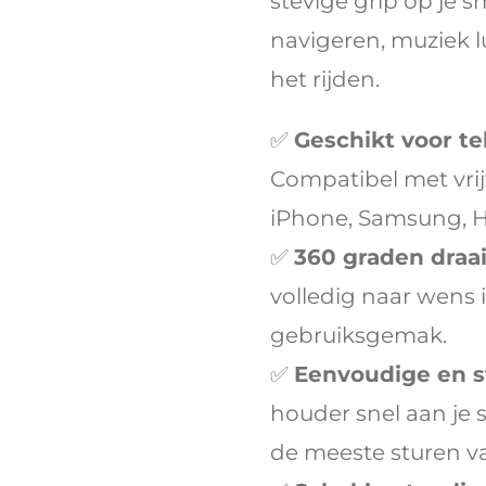
stevige grip op je 
navigeren, muziek l
het rijden.
✅
Geschikt voor te
Compatibel met vrij
iPhone, Samsung, 
✅
360 graden draa
volledig naar wens 
gebruiksgemak.
✅
Eenvoudige en 
houder snel aan je 
de meeste sturen va