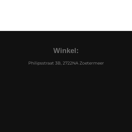
Winkel:
Philipsstraat 3B, 2722NA Zoetermeer