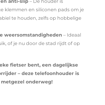
n anti-slip
– De houder is
ige klemmen en siliconen pads om je
tabiel te houden, zelfs op hobbelige
lle weersomstandigheden
– Ideaal
k, of je nu door de stad rijdt of op
eke fietser bent, een dagelijkse
rrijder – deze telefoonhouder is
 metgezel onderweg!