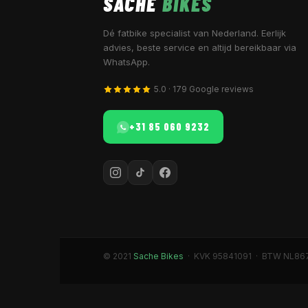
SACHE
BIKES
Dé fatbike specialist van Nederland. Eerlijk
advies, beste service en altijd bereikbaar via
WhatsApp.
5.0 · 179 Google reviews
+31 85 060 9232
© 2021
Sache Bikes
· KVK 95841091 · BTW NL86