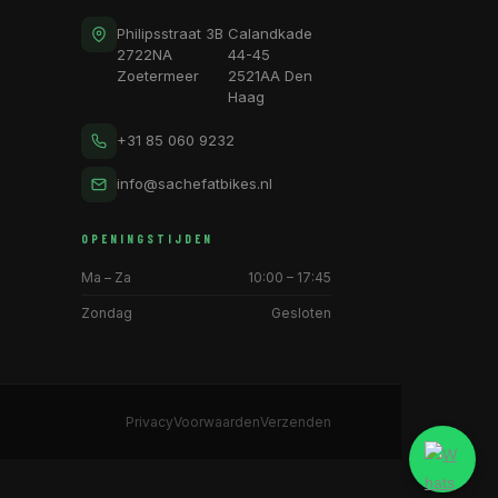
Philipsstraat 3B
Calandkade
2722NA
44-45
Zoetermeer
2521AA Den
Haag
+31 85 060 9232
info@sachefatbikes.nl
OPENINGSTIJDEN
Ma – Za
10:00 – 17:45
Zondag
Gesloten
Privacy
Voorwaarden
Verzenden