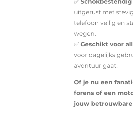
✅
Schokbestendig e
uitgerust met stev
telefoon veilig en s
wegen.
✅
Geschikt voor a
voor dagelijks gebrui
avontuur gaat.
Of je nu een fanati
forens of een moto
jouw betrouwbare