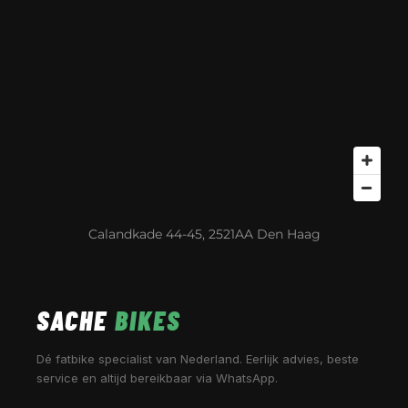
Calandkade 44-45, 2521AA Den Haag
SACHE
BIKES
Dé fatbike specialist van Nederland. Eerlijk advies, beste
service en altijd bereikbaar via WhatsApp.