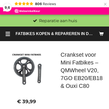
×
806
Reviews
9,6
Reparatie aan huis
FATBIKES KOPEN & REPAREREN IN DEN HAAG EN ZOETERMEER - SACHE BIKES
Crankset voor
Mini Fatbikes –
QMWheel V20,
7GO EB20/EB18
& Ouxi C80
€ 39,99