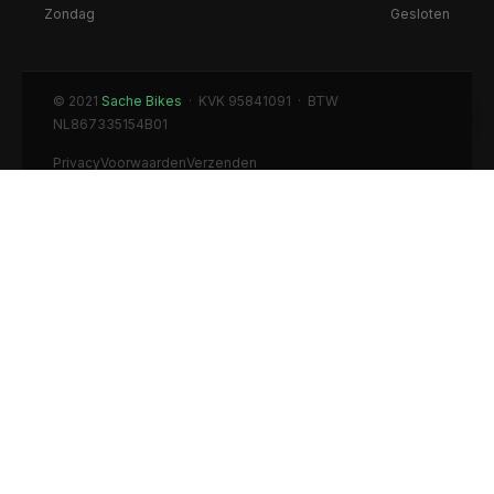
Zondag
Gesloten
© 2021
Sache Bikes
· KVK 95841091 · BTW
NL867335154B01
Privacy
Voorwaarden
Verzenden