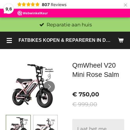
×
807
Reviews
9,6
Reparatie aan huis
FATBIKES KOPEN & REPAREREN IN DEN HAAG EN ZOETERMEER - SACHE BIKES
QmWheel V20
Mini Rose Salm
€ 750,00
€ 999,00
Laat het me