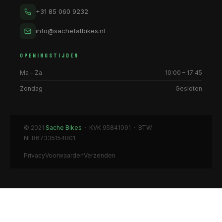
+31 85 060 9232
info@sachefatbikes.nl
OPENINGSTIJDEN
Ma – Za
10:00 – 17:45
Zondag
Gesloten
© 2021
Sache Bikes
· KVK 95841091 · BTW
NL867335154B01
Privacy
Voorwaarden
Verzenden