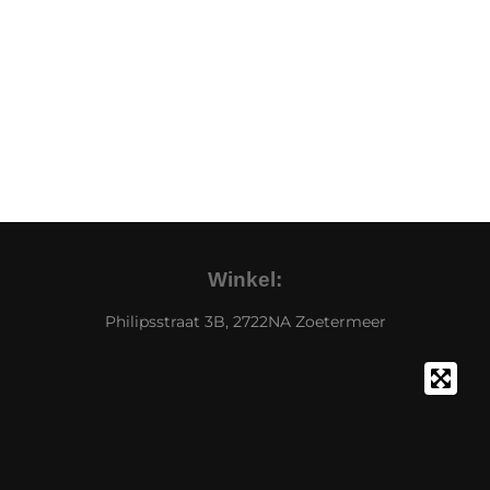
Winkel:
Philipsstraat 3B, 2722NA Zoetermeer