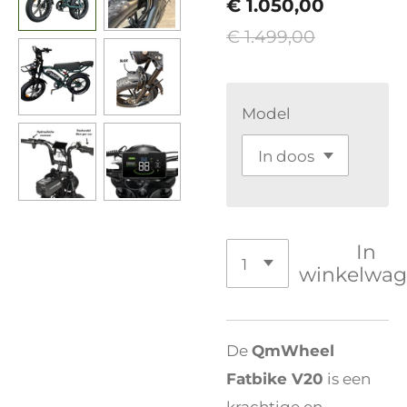
€ 1.050,00
€ 1.499,00
Model
In
winkelwa
De
QmWheel
Fatbike V20
is een
krachtige en