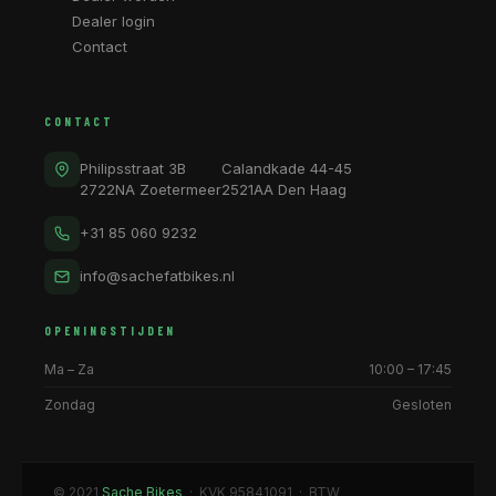
Dealer login
Contact
CONTACT
Philipsstraat 3B
Calandkade 44-45
2722NA Zoetermeer
2521AA Den Haag
+31 85 060 9232
info@sachefatbikes.nl
OPENINGSTIJDEN
Ma – Za
10:00 – 17:45
Zondag
Gesloten
© 2021
Sache Bikes
· KVK 95841091 · BTW