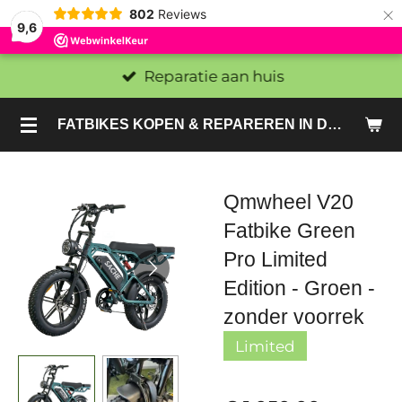
×
802
Reviews
9,6
Reparatie aan huis
FATBIKES KOPEN & REPAREREN IN DEN HAAG EN ZOETERMEER - SACHE BIKES
Qmwheel V20
Fatbike Green
Pro Limited
Edition - Groen -
zonder voorrek
Limited