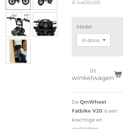
€ 1.400,00
Model
In
winkelwagen
De
QmWheel
Fatbike V20
is een
krachtige en
veelzijdige