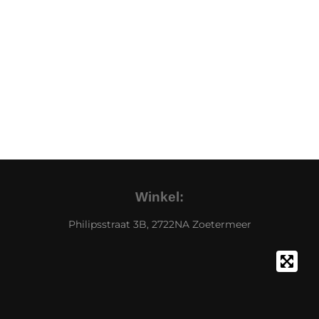
Winkel:
Philipsstraat 3B, 2722NA Zoetermeer