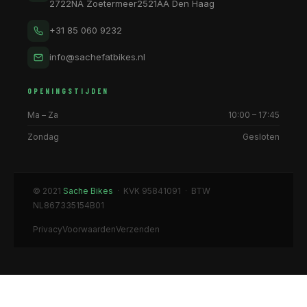
2722NA Zoetermeer
2521AA Den Haag
+31 85 060 9232
info@sachefatbikes.nl
OPENINGSTIJDEN
Ma – Za
10:00 – 17:45
Zondag
Gesloten
© 2021
Sache Bikes
· KVK 95841091 · BTW
NL867335154B01
Privacy
Voorwaarden
Verzenden