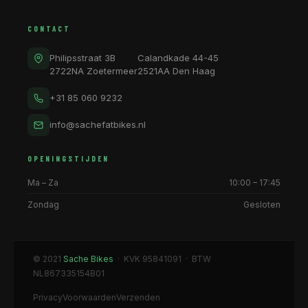
CONTACT
Philipsstraat 3B
Calandkade 44-45
2722NA Zoetermeer
2521AA Den Haag
+31 85 060 9232
info@sachefatbikes.nl
OPENINGSTIJDEN
Ma – Za
10:00 – 17:45
Zondag
Gesloten
© 2021
Sache Bikes
· KVK 95841091 · BTW
NL867335154B01
Privacy
Voorwaarden
Verzenden