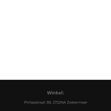
Winkel:
Philipsstraat 3B, 2722NA Zoetermeer