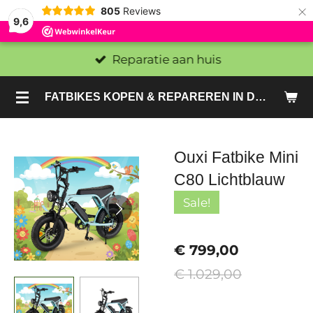
×
805
Reviews
9,6
Reparatie aan huis
FATBIKES KOPEN & REPAREREN IN DEN HAAG EN ZOETERMEER - SACHE BIKES
Ouxi Fatbike Mini
C80 Lichtblauw
Sale!
€ 799,00
€ 1.029,00