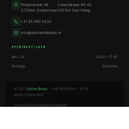
Philipsstraat 3B
Calandkade 44-45
2722NA Zoetermeer
2521AA Den Haag
+31 85 060 9232
info@sachefatbikes.nl
OPENINGSTIJDEN
Ma – Za
10:00 – 17:45
Zondag
Gesloten
© 2021
Sache Bikes
· KVK 95841091 · BTW
NL867335154B01
Privacy
Voorwaarden
Verzenden