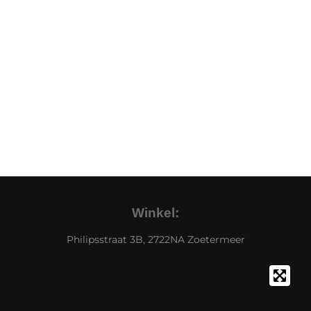
Winkel:
Philipsstraat 3B, 2722NA Zoetermeer