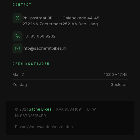
CONTACT
Philipsstraat 3B
Calandkade 44-45
2722NA Zoetermeer
2521AA Den Haag
+31 85 060 9232
info@sachefatbikes.nl
OPENINGSTIJDEN
Ma – Za
10:00 – 17:45
Zondag
Gesloten
© 2021
Sache Bikes
· KVK 95841091 · BTW
NL867335154B01
Privacy
Voorwaarden
Verzenden