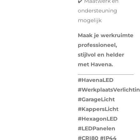
✔️ Maatwerk en
ondersteuning
mogelijk
Maak je werkruimte
professioneel,
stijlvol en helder
met Havena.
#HavenaLED
#WerkplaatsVerlichti
#GarageLicht
#KappersLicht
#HexagonLED
#LEDPanelen
#CRI80 #IP44