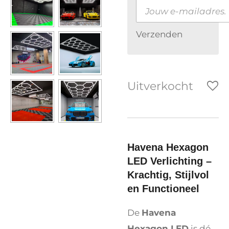
Verzenden
Uitverkocht
Havena Hexagon
LED Verlichting –
Krachtig, Stijlvol
en Functioneel
De
Havena
Hexagon LED
is dé