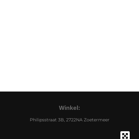
Winkel:
Philipsstraat 3B, 2722NA Zoetermeer