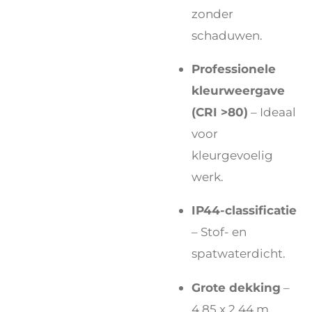
zonder
schaduwen.
Professionele
kleurweergave
(CRI >80)
– Ideaal
voor
kleurgevoelig
werk.
IP44-classificatie
– Stof- en
spatwaterdicht.
Grote dekking
–
4,85 x 2,44 m.