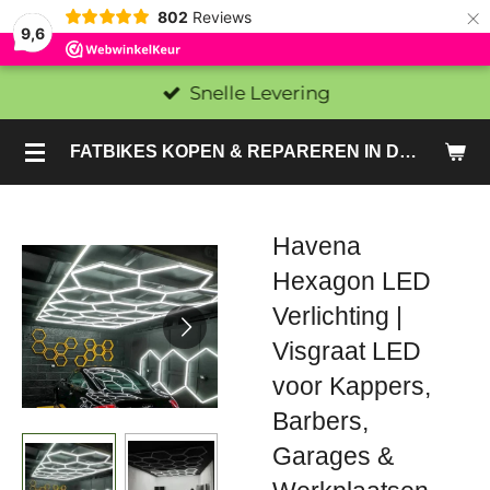
×
802
Reviews
9,6
Snelle Levering
FATBIKES KOPEN & REPAREREN IN DEN HAAG EN ZOETERMEER - SACHE BIKES
Havena
Hexagon LED
Verlichting |
Visgraat LED
voor Kappers,
Barbers,
Garages &