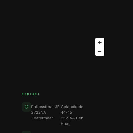
CONTACT
Philipsstraat 3B
Calandkade
2722NA
44-45
Zoetermeer
2521AA Den
Haag