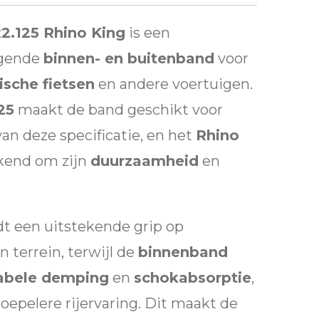
2.125 Rhino King
is een
ngende
binnen- en buitenband
voor
ische fietsen
en andere voertuigen.
25
maakt de band geschikt voor
an deze specificatie, en het
Rhino
kend om zijn
duurzaamheid
en
t een uitstekende grip op
n terrein, terwijl de
binnenband
abele demping
en
schokabsorptie
,
oepelere rijervaring. Dit maakt de