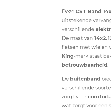
Deze
CST Band 14x
uitstekende verva
verschillende
elektr
De maat van
14x2.1
fietsen met wielen v
King
-merk staat be
betrouwbaarheid
.
De
buitenband
bied
verschillende soorte
zorgt voor
comfort
wat zorgt voor een s