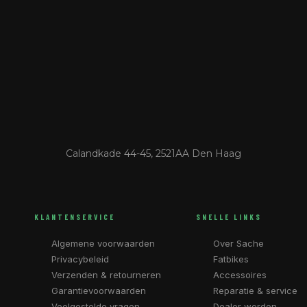
Calandkade 44-45, 2521AA Den Haag
KLANTENSERVICE
SNELLE LINKS
Algemene voorwaarden
Over Sache
Privacybeleid
Fatbikes
Verzenden & retourneren
Accessoires
Garantievoorwaarden
Reparatie & service
Veelgestelde vragen
Dealer worden