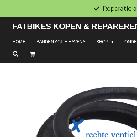
Ga
Reparatie a
direct
FATBIKES KOPEN & REPAREREN
naar
de
HOME
BANDEN ACTIE HAVENA
SHOP
ONDE
hoofdinhoud