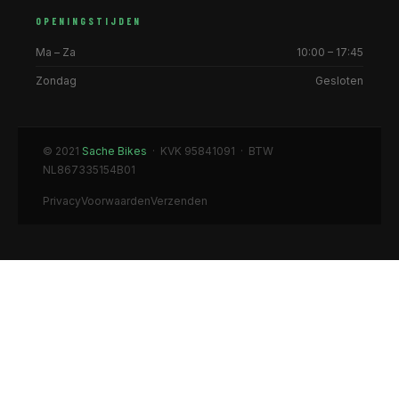
OPENINGSTIJDEN
Ma – Za
10:00 – 17:45
Zondag
Gesloten
© 2021
Sache Bikes
· KVK 95841091 · BTW
NL867335154B01
Privacy
Voorwaarden
Verzenden