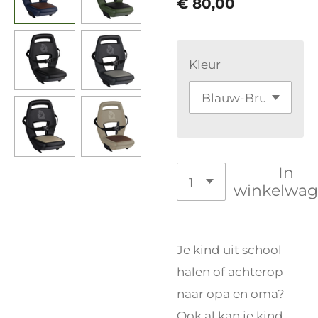
€ 80,00
Kleur
In
winkelwa
Je kind uit school
halen of achterop
naar opa en oma?
Ook al kan je kind