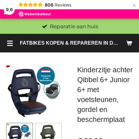
×
806
Reviews
9,6
Reparatie aan huis
FATBIKES KOPEN & REPAREREN IN DEN HAAG EN ZOETERMEER - SACHE BIKES
Kinderzitje achter
Qibbel 6+ Junior
6+ met
voetsteunen,
gordel en
beschermplaat