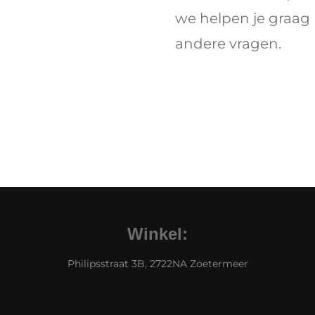
we helpen je graag b
andere vragen.
Winkel:
Philipsstraat 3B, 2722NA Zoetermeer