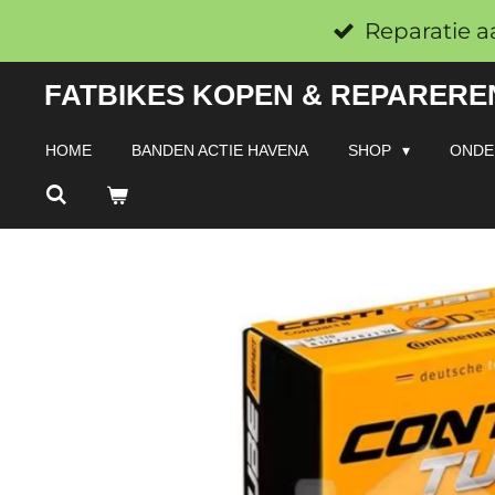
Ga
Reparatie a
direct
FATBIKES KOPEN & REPAREREN
naar
de
HOME
BANDEN ACTIE HAVENA
SHOP
ONDE
hoofdinhoud