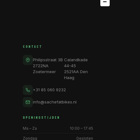
CONTACT
Philipsstraat 3B
Calandkade
2722NA
44-45
Zoetermeer
2521AA Den
Haag
+31 85 060 9232
info@sachefatbikes.nl
OPENINGSTIJDEN
Ma – Za
10:00 – 17:45
Zondag
Gesloten