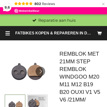
×
802
Reviews
9,6
Reparatie aan huis
FATBIKES KOPEN & REPAREREN IN DEN HAAG EN ZOETERMEER - SACHE BIKES
REMBLOK MET
21MM STEP
REMBLOK
WINDGOO M20
M11 M12 B19
B20 OUXI V1 V5
V6 /21MM/