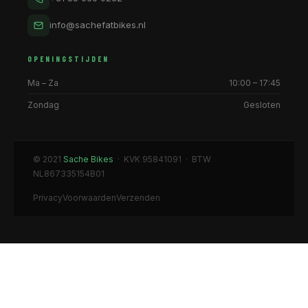
info@sachefatbikes.nl
OPENINGSTIJDEN
Ma – Za
10:00 – 17:45
Zondag
Gesloten
© 2021
Sache Bikes
· KVK 95841091 · BTW
NL867335154B01
Privacy
Voorwaarden
Verzenden