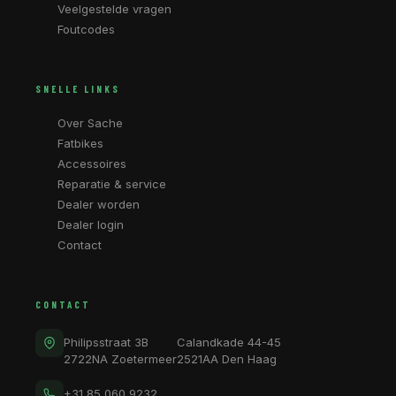
Veelgestelde vragen
Foutcodes
SNELLE LINKS
Over Sache
Fatbikes
Accessoires
Reparatie & service
Dealer worden
Dealer login
Contact
CONTACT
Philipsstraat 3B
Calandkade 44-45
2722NA Zoetermeer
2521AA Den Haag
+31 85 060 9232