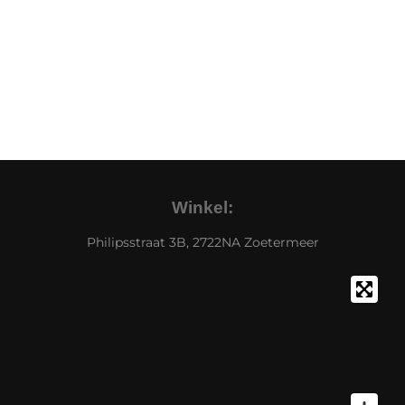
Winkel:
Philipsstraat 3B, 2722NA Zoetermeer