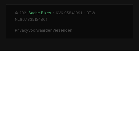
© 2021
Sache Bikes
· KVK 95841091 · BTW
NL867335154B01
Privacy
Voorwaarden
Verzenden