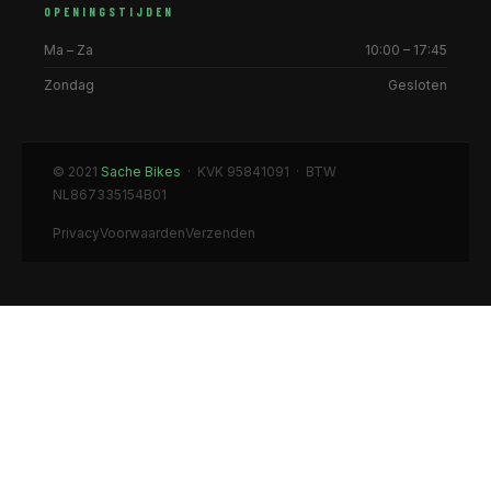
OPENINGSTIJDEN
Ma – Za
10:00 – 17:45
Zondag
Gesloten
© 2021
Sache Bikes
· KVK 95841091 · BTW
NL867335154B01
Privacy
Voorwaarden
Verzenden