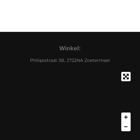
Winkel:
Philipsstraat 3B, 2722NA Zoetermeer