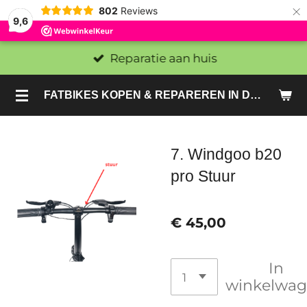
×
802
Reviews
9,6
Reparatie aan huis
FATBIKES KOPEN & REPAREREN IN DEN HAAG EN ZOETERMEER - SACHE BIKES
7. Windgoo b20
pro Stuur
€ 45,00
In
winkelwa