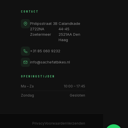
CONTACT
Philipsstraat 3B
Calandkade
2722NA
44-45
Zoetermeer
2521AA Den
Haag
+31 85 060 9232
info@sachefatbikes.nl
OPENINGSTIJDEN
Ma – Za
10:00 – 17:45
Zondag
Gesloten
Privacy
Voorwaarden
Verzenden