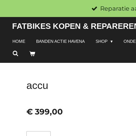
Ga
Reparatie a
direct
FATBIKES KOPEN & REPAREREN
naar
de
HOME
BANDEN ACTIE HAVENA
SHOP
ONDE
hoofdinhoud
accu
€ 399,00