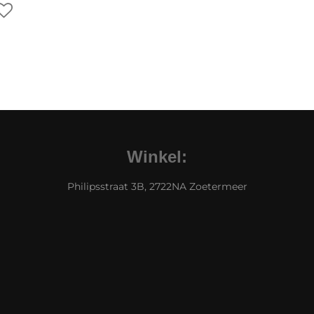
Winkel:
Philipsstraat 3B, 2722NA Zoetermeer