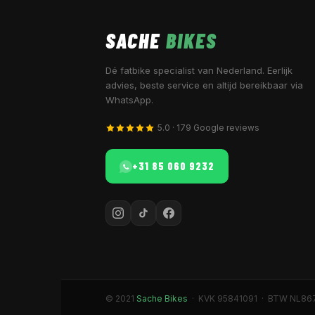
SACHE
BIKES
Dé fatbike specialist van Nederland. Eerlijk
advies, beste service en altijd bereikbaar via
WhatsApp.
5.0 · 179 Google reviews
+31 85 060 9232
© 2021
Sache Bikes
· KVK 95841091 · BTW NL86