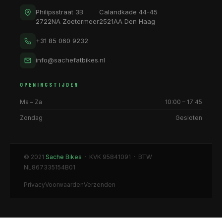
Philipsstraat 3B
Calandkade 44-45
2722NA Zoetermeer
2521AA Den Haag
+31 85 060 9232
info@sachefatbikes.nl
OPENINGSTIJDEN
Ma – Za
10:00 – 17:45
Zondag
Gesloten
© 2021
Sache Bikes
· KVK 95841091 · BTW
NL867335154B01
Privacy
Voorwaarden
Verzenden