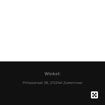
Winkel:
Philipsstraat 3B, 2722NA Zoetermeer