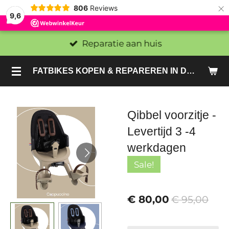
×
806
Reviews
9,6
Reparatie aan huis
FATBIKES KOPEN & REPAREREN IN DEN HAAG EN ZOETERMEER - SACHE BIKES
Qibbel voorzitje -
Levertijd 3 -4
werkdagen
Sale!
€ 80,00
€ 95,00