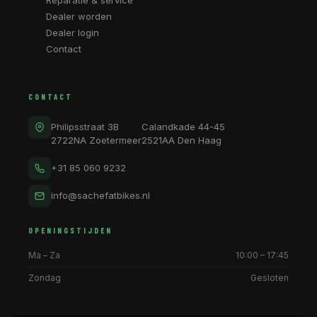
Reparatie & service
Dealer worden
Dealer login
Contact
CONTACT
Philipsstraat 3B
Calandkade 44-45
2722NA Zoetermeer
2521AA Den Haag
+31 85 060 9232
info@sachefatbikes.nl
OPENINGSTIJDEN
Ma – Za
10:00 – 17:45
Zondag
Gesloten