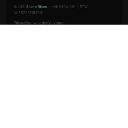
© 2021
Sache Bikes
· KVK 95841091 · BTW
NL867335154B01
Privacy
Voorwaarden
Verzenden