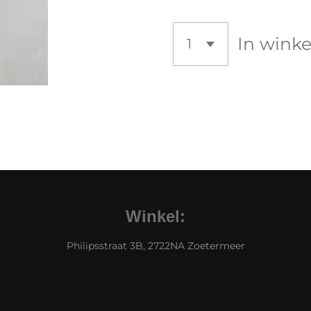
In wink
Winkel:
Philipsstraat 3B, 2722NA Zoetermeer