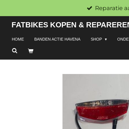
Ga
Reparatie a
direct
FATBIKES KOPEN & REPAREREN
naar
de
HOME
BANDEN ACTIE HAVENA
SHOP
ONDE
hoofdinhoud