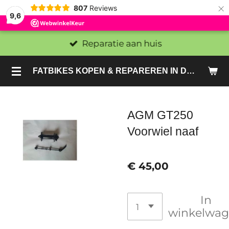
×
807
Reviews
9,6
Reparatie aan huis
FATBIKES KOPEN & REPAREREN IN DEN HAAG EN ZOETERMEER - SACHE BIKES
AGM GT250
Voorwiel naaf
€ 45,00
In
winkelwa