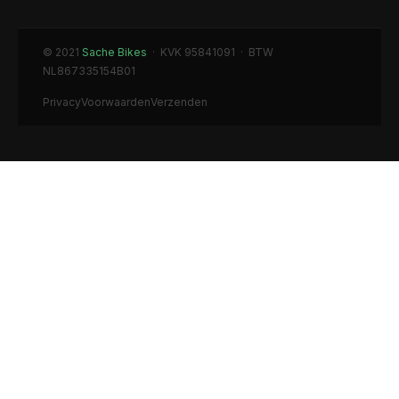
© 2021
Sache Bikes
· KVK 95841091 · BTW
NL867335154B01
Privacy
Voorwaarden
Verzenden