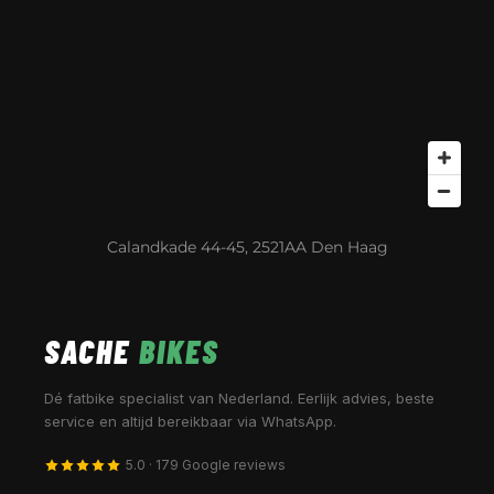
Calandkade 44-45, 2521AA Den Haag
SACHE
BIKES
Dé fatbike specialist van Nederland. Eerlijk advies, beste
service en altijd bereikbaar via WhatsApp.
5.0 · 179 Google reviews