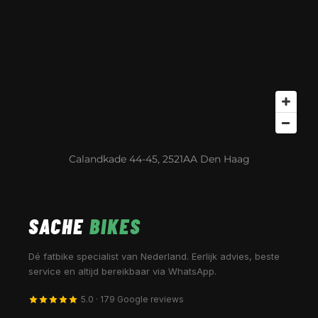
Calandkade 44-45, 2521AA Den Haag
SACHE
BIKES
Dé fatbike specialist van Nederland. Eerlijk advies, beste
service en altijd bereikbaar via WhatsApp.
5.0 · 179 Google reviews