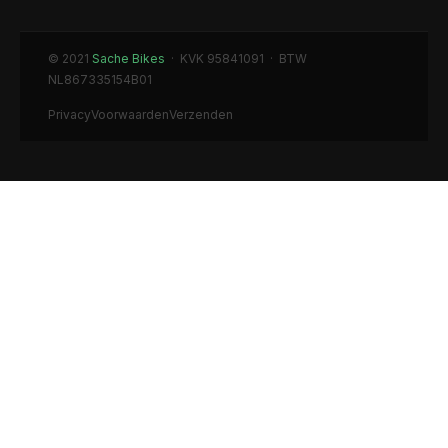
© 2021
Sache Bikes
· KVK 95841091 · BTW
NL867335154B01
Privacy
Voorwaarden
Verzenden