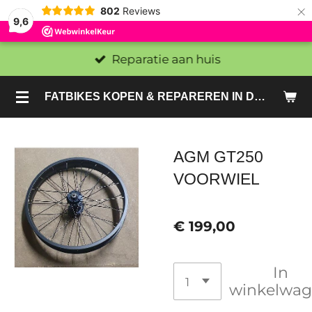
×
802
Reviews
9,6
Reparatie aan huis
FATBIKES KOPEN & REPAREREN IN DEN HAAG EN ZOETERMEER - SACHE BIKES
AGM GT250
VOORWIEL
€ 199,00
In
winkelwa