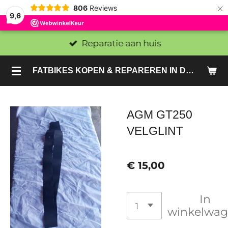
×
806
Reviews
9,6
Reparatie aan huis
FATBIKES KOPEN & REPAREREN IN DEN HAAG EN ZOETERMEER - SACHE BIKES
AGM GT250
VELGLINT
€ 15,00
In
winkelwa