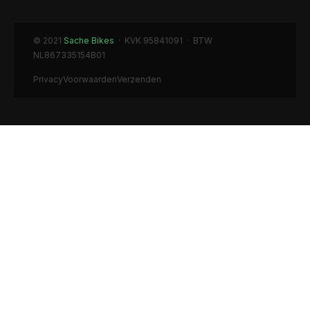
© 2021
Sache Bikes
· KVK 95841091 · BTW
NL867335154B01
Privacy
Voorwaarden
Verzenden