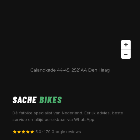
Calandkade 44-45, 2521AA Den Haag
SACHE
BIKES
Dé fatbike specialist van Nederland. Eerlijk advies, beste
service en altijd bereikbaar via WhatsApp.
5.0 · 179 Google reviews