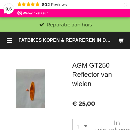
×
802
Reviews
9,6
Reparatie aan huis
FATBIKES KOPEN & REPAREREN IN DEN HAAG EN ZOETERMEER - SACHE BIKES
AGM GT250
Reflector van
wielen
€ 25,00
In