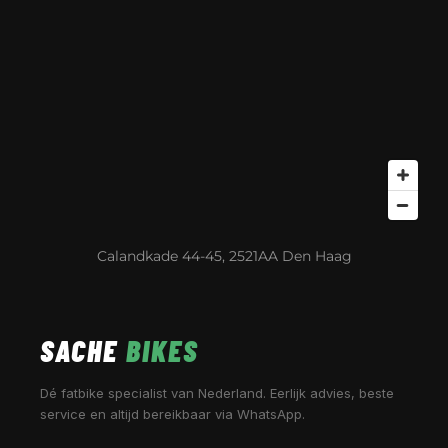
Calandkade 44-45, 2521AA Den Haag
SACHE
BIKES
Dé fatbike specialist van Nederland. Eerlijk advies, beste
service en altijd bereikbaar via WhatsApp.