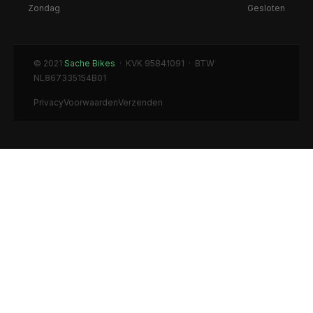
Zondag
Gesloten
© 2021
Sache Bikes
· KVK 95841091 · BTW
NL867335154B01
Privacy
Voorwaarden
Verzenden